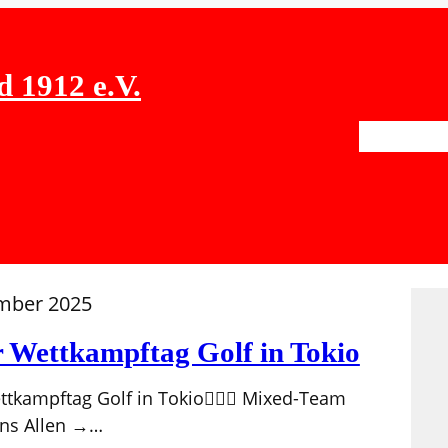
d 1912 e.V.
Aktuelles
mber 2025
r Wettkampftag Golf in Tokio
ttkampftag Golf in Tokio🏌‍♀⛳ Mixed-Team
ns Allen →…