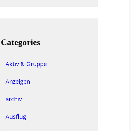
e
a
r
c
h
Categories
Aktiv & Gruppe
Anzeigen
archiv
Ausflug