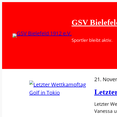
GSV Bielefel
Sportler bleibt aktiv.
21. Nove
Letzte
Letzter We
Vanessa u