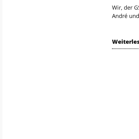
Wir, der G
André un
Weiterle