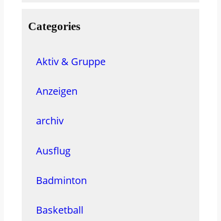
e
a
Categories
r
c
Aktiv & Gruppe
h
Anzeigen
archiv
Ausflug
Badminton
Basketball